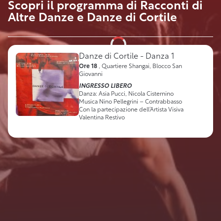
Scopri il programma di Racconti di
Altre Danze e Danze di Cortile
Danze di Cortile - Danza 1
Ore 18
, Quartiere Shangai, Blocco San
Giovanni
INGRESSO LIBERO
Danza: Asia Pucci, Nicola Cisternino
Musica Nino Pellegrini – Contrabbasso
Con la partecipazione dell’Artista Visiva
Valentina Restivo​​​​