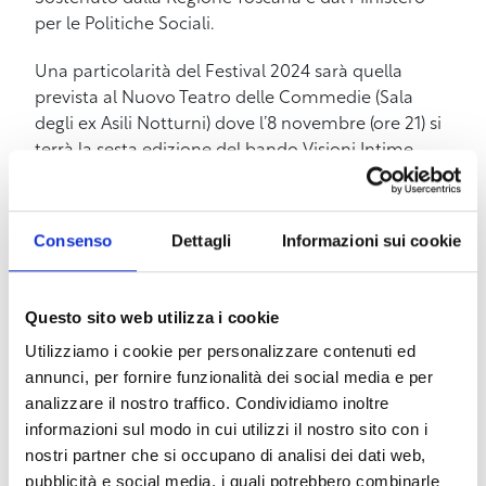
per le Politiche Sociali.
Una particolarità del Festival 2024 sarà quella
prevista al Nuovo Teatro delle Commedie (Sala
degli ex Asili Notturni) dove l’8 novembre (ore 21) si
terrà la sesta edizione del bando Visioni Intime,
con uno spettacolo che vede la partecipazione di
quattro artisti selezionati dal Bando Nazionale:
Sorelle di damiano, Collettivo Dare To Share, G. Re
Consenso
Dettagli
Informazioni sui cookie
e Michela Pegoraro.
Il Festival Racconti di Altre Danze e Danze di Cortile
Questo sito web utilizza i cookie
sono a cura di
Atelier delle Arti
.
Utilizziamo i cookie per personalizzare contenuti ed
Pass Costellazione –
Un’importante novità di
annunci, per fornire funzionalità dei social media e per
questa edizione è il
Pass Costellazione
che offre la
analizzare il nostro traffico. Condividiamo inoltre
possibilità di avere uno sconto su alcuni spettacoli,
informazioni sul modo in cui utilizzi il nostro sito con i
più precisamente uno sconto del 40% sullo
nostri partner che si occupano di analisi dei dati web,
spettacolo del 13 ottobre di Virgilio Sieni Danza
pubblicità e social media, i quali potrebbero combinarle