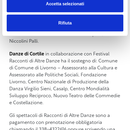
Accetta selezionati
Assessorato alla Cultura ed è in collaborazione con
Fondazione Teatro Goldoni, Nuovo Teatro delle
Commedie. Ha come partners: Fondazione
Rifiuta
Armunia, Fondazione LEM, Coop Itinera, Università
di Pisa – Facoltà Civiltà e Forme del Sapere, Istituto
Niccolini Palli.
Danze di Cortile
in collaborazione con Festival
Racconti di Altre Danze ha il sostegno di: Comune
di Comune di Livorno – Assessorato alla Cultura e
Assessorato alle Politiche Sociali, Fondazione
Livorno, Centro Nazionale di Produzione della
Danza Virgilio Sieni, Casalp, Centro Mondialità
Sviluppo Reciproco, Nuovo Teatro delle Commedie
e Costellazione.
Gli spettacoli di Racconti di Altre Danze sono a
pagamento con prenotazione obbligatoria
chiamando il 338-4322616 oppure scrivendo una