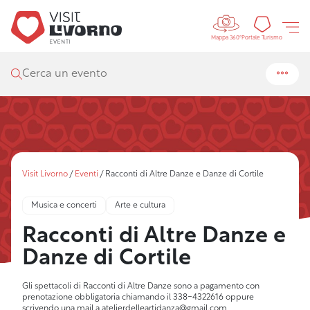
Controls 
Portal
Portale Turismo
Mappa 360°
Cerca un evento
Visit Livorno
/
Eventi
/
Racconti di Altre Danze e Danze di Cortile
Musica e concerti
Arte e cultura
Racconti di Altre Danze e
Danze di Cortile
Gli spettacoli di Racconti di Altre Danze sono a pagamento con
prenotazione obbligatoria chiamando il 338-4322616 oppure
scrivendo una mail a
atelierdelleartidanza@gmail.com