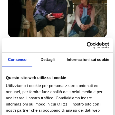
Maria è una donna delle pulizie dalla sensibilità
fuori dall’ordinario. Appassionata di scrittura, la
Consenso
Dettagli
Informazioni sui cookie
incontriamo a casa di una cliente, nel bel mezzo di
una veglia funebre, in attesa di una riassegnazione.
La invieranno alla Scuola di Belle Arti a Parigi,
Questo sito web utilizza i cookie
universo a lei completamente sconosciuto. Dovrà
imparare che esistono opere d’arte bizzarre (di
Utilizziamo i cookie per personalizzare contenuti ed
simil burro, da non gettare nella spazzatura) e che
annunci, per fornire funzionalità dei social media e per
ci sono studenti creativi da poter aiutare. Come?
analizzare il nostro traffico. Condividiamo inoltre
Attraverso le sue mani, il suo saper fare, ma anche
informazioni sul modo in cui utilizzi il nostro sito con i
il suo corpo.
nostri partner che si occupano di analisi dei dati web,