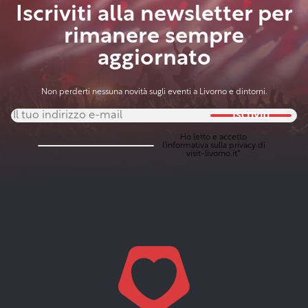
Iscriviti alla newsletter per
rimanere sempre
aggiornato
Non perderti nessuna novità sugli eventi a Livorno e dintorni.
Iscriviti
Ho letto e accetto
l'
informativa sulla privacy
di
visit-livorno.it*