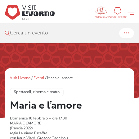
Controls 
Portal
Portale Turismo
Mappa 360°
Cerca un evento
Visit Livorno
/
Eventi
/
Maria e l’amore
Spettacoli, cinema e teatro
Maria e l’amore
Domenica 18 febbraio – ore 17,30
MARIA E L’AMORE
(Francia 2022)
regia Lauriane Escaffre
con Karin Viard, Grègory Gadebois