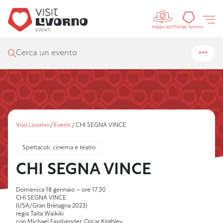
Controls 
Portal
Portale Turismo
Mappa 360°
Cerca un evento
Visit Livorno
/
Eventi
/
CHI SEGNA VINCE
Spettacoli, cinema e teatro
CHI SEGNA VINCE
Domenica 18 gennaio – ore 17,30
CHI SEGNA VINCE
(USA/Gran Bretagna 2023)
regia Taita Waikiki
con Michael Fassbender, Oscar Kitghley