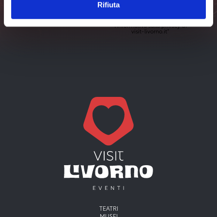
Rifiuta
Iscriviti
Ho letto e accetto
l'
informativa sulla privacy
di
visit-livorno.it*
Menu principale
TEATRI
MUSEI