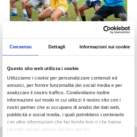
Ingresso libero riservato ai Soci
Consenso
Dettagli
Informazioni sui cookie
Associazione Amici Teatro Goldoni e Associazione
Amici del Cinema “La Goldonetta”
Le iscrizioni si ricevono alla sede degli Amici del
Questo sito web utilizza i cookie
Teatro presso Antichità “Il Quadrifoglio” via Mayer
63/A
Utilizziamo i cookie per personalizzare contenuti ed
Costi iscrizione: tessera Amici Teatro: €50, validità
annunci, per fornire funzionalità dei social media e per
annuale
analizzare il nostro traffico. Condividiamo inoltre
tessera Associazione Amici del Cinema “La
informazioni sul modo in cui utilizzi il nostro sito con i
Goldonetta”: € 40, validità annuale
nostri partner che si occupano di analisi dei dati web,
pubblicità e social media, i quali potrebbero combinarle
con altre informazioni che hai fornito loro o che hanno
raccolto dal tuo utilizzo dei loro servizi.
6 Maggio