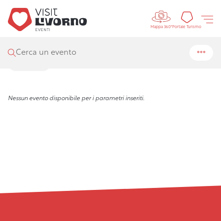
Controls 
Visit Livorno
/
Eventi
Portal
Portale Turismo
Mappa 360°
Eventi
Cerca un evento
Filtra
Nessun evento disponibile per i parametri inseriti.