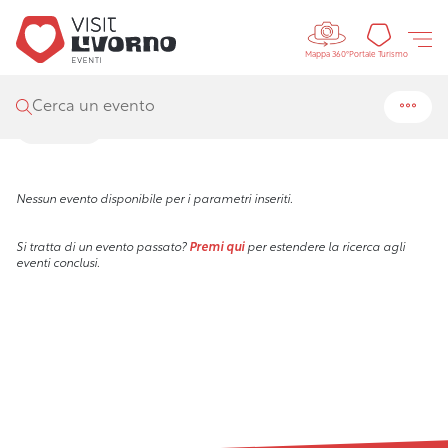
Controls 
Visit Livorno
/
Eventi
Portal
Portale Turismo
Mappa 360°
Eventi
Cerca un evento
Filtra
Nessun evento disponibile per i parametri inseriti.
Si tratta di un evento passato?
Premi qui
per estendere la ricerca agli
eventi conclusi.