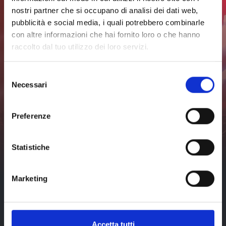
completo
nostri partner che si occupano di analisi dei dati web,
pubblicità e social media, i quali potrebbero combinarle
con altre informazioni che hai fornito loro o che hanno
Iscriviti alla newsletter per
raccolto dal tuo utilizzo dei loro servizi.
rimanere sempre
Selezione
aggiornato
Necessari
del
consenso
Non perderti nessuna novità sugli eventi a Livorno e dintorni.
Preferenze
Iscriviti
Ho letto e accetto
Statistiche
l'
informativa sulla privacy
di
visit-livorno.it*
Marketing
Accetta tutti