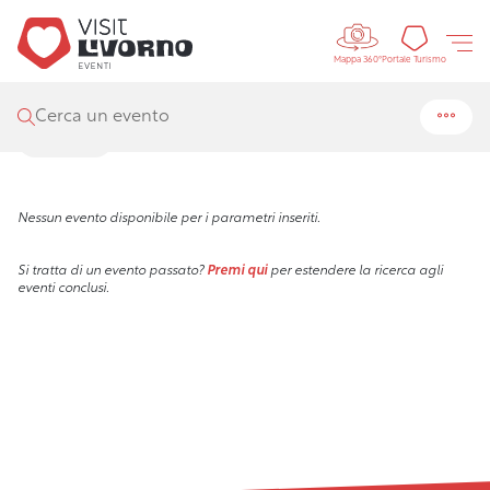
Controls 
Visit Livorno
/
Eventi
/
Ricerca
Portal
Portale Turismo
Mappa 360°
Risultati della ricerca
Cerca un evento
Filtra
Nessun evento disponibile per i parametri inseriti.
Si tratta di un evento passato?
Premi qui
per estendere la ricerca agli
eventi conclusi.