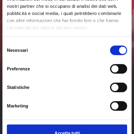
completo
nostri partner che si occupano di analisi dei dati web,
pubblicità e social media, i quali potrebbero combinarle
con altre informazioni che hai fornito loro o che hanno
Iscriviti alla newsletter per
raccolto dal tuo utilizzo dei loro servizi.
rimanere sempre
Selezione
aggiornato
Necessari
del
consenso
Non perderti nessuna novità sugli eventi a Livorno e dintorni.
Preferenze
Iscriviti
Ho letto e accetto
Statistiche
l'
informativa sulla privacy
di
visit-livorno.it*
Marketing
Accetta tutti