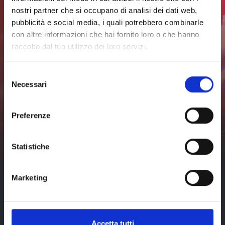
completo
programma
completo
nostri partner che si occupano di analisi dei dati web,
pubblicità e social media, i quali potrebbero combinarle
con altre informazioni che hai fornito loro o che hanno
Iscriviti alla newsletter per
raccolto dal tuo utilizzo dei loro servizi.
rimanere sempre
Selezione
aggiornato
Necessari
del
consenso
Non perderti nessuna novità sugli eventi a Livorno e dintorni.
Preferenze
Iscriviti
Ho letto e accetto
Statistiche
l'
informativa sulla privacy
di
visit-livorno.it*
Marketing
Accetta tutti