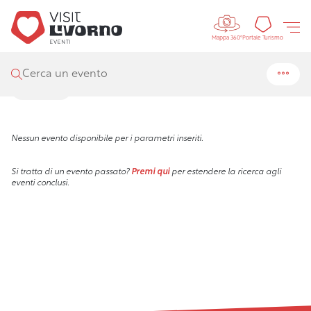
Controls 
Visit Livorno
/
Eventi
/
Ricerca
Portal
Portale Turismo
Mappa 360°
Risultati della ricerca
Cerca un evento
Filtra
Nessun evento disponibile per i parametri inseriti.
Si tratta di un evento passato?
Premi qui
per estendere la ricerca agli
eventi conclusi.