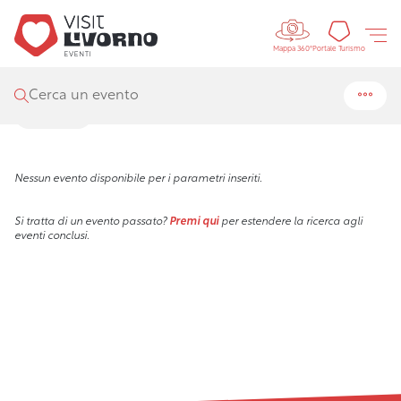
Controls 
Visit Livorno
/
Eventi
/
Ricerca
Portal
Portale Turismo
Mappa 360°
Risultati della ricerca
Cerca un evento
Filtra
Nessun evento disponibile per i parametri inseriti.
Si tratta di un evento passato?
Premi qui
per estendere la ricerca agli
eventi conclusi.