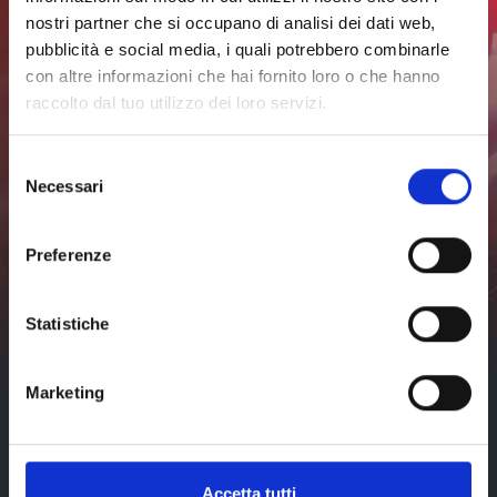
completo
programma
completo
nostri partner che si occupano di analisi dei dati web,
pubblicità e social media, i quali potrebbero combinarle
con altre informazioni che hai fornito loro o che hanno
Iscriviti alla newsletter per
raccolto dal tuo utilizzo dei loro servizi.
rimanere sempre
Selezione
aggiornato
Necessari
del
consenso
Non perderti nessuna novità sugli eventi a Livorno e dintorni.
Preferenze
Iscriviti
Ho letto e accetto
Statistiche
l'
informativa sulla privacy
di
visit-livorno.it*
Marketing
Accetta tutti