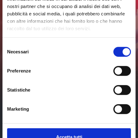
completo
programma
completo
nostri partner che si occupano di analisi dei dati web,
pubblicità e social media, i quali potrebbero combinarle
con altre informazioni che hai fornito loro o che hanno
Iscriviti alla newsletter per
raccolto dal tuo utilizzo dei loro servizi.
rimanere sempre
Selezione
aggiornato
Necessari
del
consenso
Non perderti nessuna novità sugli eventi a Livorno e dintorni.
Preferenze
Iscriviti
Ho letto e accetto
Statistiche
l'
informativa sulla privacy
di
visit-livorno.it*
Marketing
Accetta tutti