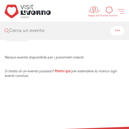
Controls 
Visit Livorno
/
Eventi
/
Ricerca
Portal
Portale Turismo
Mappa 360°
Risultati della ricerca
Cerca un evento
Filtra
Nessun evento disponibile per i parametri inseriti.
Si tratta di un evento passato?
Premi qui
per estendere la ricerca agli
eventi conclusi.