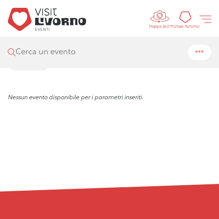
Controls 
Visit Livorno
/
Eventi
/
Ricerca
Portal
Portale Turismo
Mappa 360°
Risultati della ricerca
Cerca un evento
Filtra
Nessun evento disponibile per i parametri inseriti.