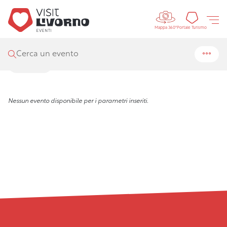
Controls 
Visit Livorno
/
Eventi
/
Ricerca
Portal
Portale Turismo
Mappa 360°
Risultati della ricerca
Cerca un evento
Filtra
Nessun evento disponibile per i parametri inseriti.