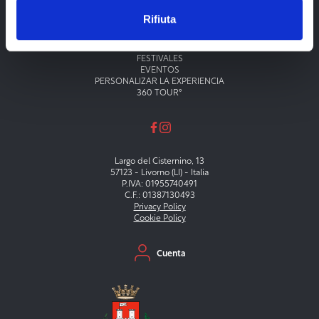
Rifiuta
Menu principale
TEATROS
MUSEOS
FESTIVALES
EVENTOS
PERSONALIZAR LA EXPERIENCIA
360 TOUR°
Largo del Cisternino, 13
57123 - Livorno (LI) - Italia
P.IVA: 01955740491
C.F.: 01387130493
Privacy Policy
Cookie Policy
Menu secondario
Cuenta