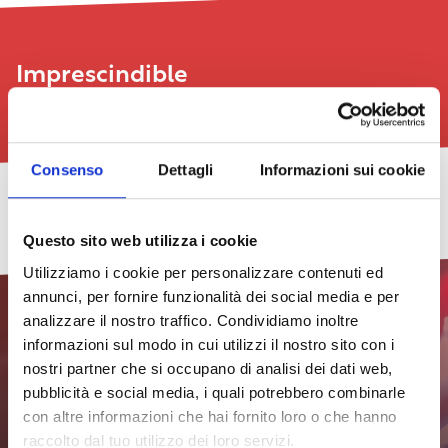
Imprescindible
Ver todo
Consenso
Dettagli
Informazioni sui cookie
Ligeramente
Cacciucco
Concerto
TheGalex
Feria
Nuevo
2026
Pride
y
de
Barrio
Questo sito web utilizza i cookie
–
2026.
exposición
libros
Street
29/07/2026
Octava
El
pictórica:
de
Festival
Utilizziamo i cookie per personalizzare contenuti ed
edición
programa
Undici
arte
2026
ver
–
de
todas
annunci, per fornire funzionalità dei social media e per
Insomnia
Livorno
las
18/07/2026
21/08/2026
24/07/2026
analizzare il nostro traffico. Condividiamo inoltre
fechas
ver
ver
ver
29/07/2026
Efecto
31/07/2026
informazioni sul modo in cui utilizzi il nostro sito con i
todas
todas
todas
Venecia,
nostri partner che si occupano di analisi dei dati web,
las
las
ver
ver
las
41ª
Suscríbete al boletín para
fechas
fechas
todas
todas
fechas
edición
pubblicità e social media, i quali potrebbero combinarle
las
las
con altre informazioni che hai fornito loro o che hanno
fechas
fechas
estar siempre al día
Efecto
Efecto
raccolto dal tuo utilizzo dei loro servizi.