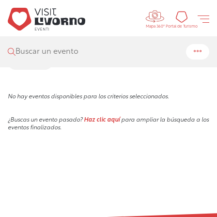
Controls m
Visit Livorno
/
Eventos
/
Buscar
Portal 
Portal de Turismo
Mapa 360°
Resultados de búsqueda
Buscar un evento
Filtros
No hay eventos disponibles para los criterios seleccionados.
¿Buscas un evento pasado?
Haz clic aquí
para ampliar la búsqueda a los
eventos finalizados.