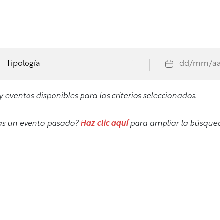
orno
/
Eventos
/
Buscar
esultados de búsqu
 eventos disponibles para los criterios seleccionados.
as un evento pasado?
Haz clic aquí
para ampliar la búsqueda