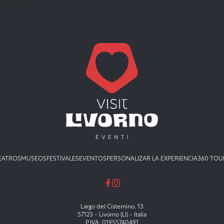
EATROS
MUSEOS
FESTIVALES
EVENTOS
PERSONALIZAR LA EXPERIENCIA
360 TOU
Largo del Cisternino, 13
57123 - Livorno (LI) - Italia
P.IVA: 01955740491