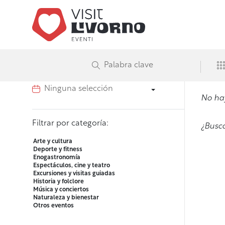
Búsqueda avanzada de
Visit Liv
eventos
R
Filtrar por fecha o intervalo
No hay
Filtrar por categoría:
¿Busc
Arte y cultura
Deporte y fitness
Enogastronomía
Espectáculos, cine y teatro
Excursiones y visitas guiadas
Historia y folclore
Música y conciertos
Naturaleza y bienestar
Otros eventos