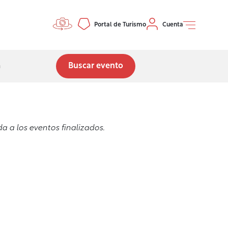
Controls menu
Portal de Turismo
Cuenta
eda
Buscar evento
 a los eventos finalizados.