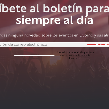
íbete al boletín para
siempre al día
rdas ninguna novedad sobre los eventos en Livorno y sus al
Suscrib
He leído y acepto la
política
de privacidad
de visit-
livorno.it*