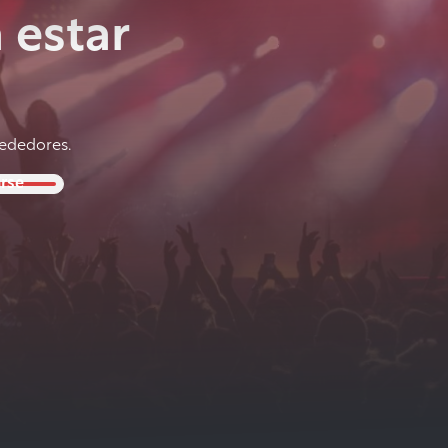
 estar
rededores.
irse