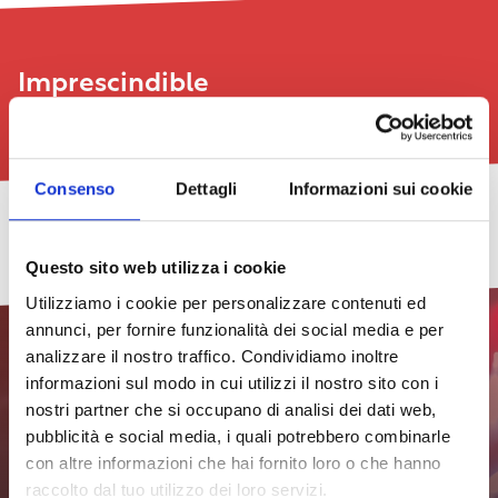
Imprescindible
Ver todo
Consenso
Dettagli
Informazioni sui cookie
Ligeramente
Cacciucco
Concerto
TheGalex
Feria
Nuevo
2026
Pride
y
de
Barrio
Questo sito web utilizza i cookie
–
2026.
exposición
libros
Street
29/07/2026
Octava
El
pictórica:
de
Festival
Utilizziamo i cookie per personalizzare contenuti ed
edición
programa
Undici
arte
2026
ver
–
de
todas
annunci, per fornire funzionalità dei social media e per
Insomnia
Livorno
las
18/07/2026
21/08/2026
24/07/2026
analizzare il nostro traffico. Condividiamo inoltre
fechas
ver
ver
ver
29/07/2026
Efecto
31/07/2026
informazioni sul modo in cui utilizzi il nostro sito con i
todas
todas
todas
Venecia,
nostri partner che si occupano di analisi dei dati web,
las
las
ver
ver
las
41ª
Suscríbete al boletín para
fechas
fechas
todas
todas
fechas
edición
pubblicità e social media, i quali potrebbero combinarle
las
las
con altre informazioni che hai fornito loro o che hanno
fechas
fechas
estar siempre al día
Efecto
Efecto
raccolto dal tuo utilizzo dei loro servizi.