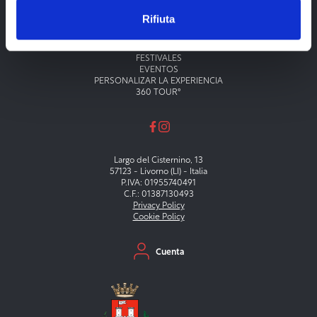
Rifiuta
Menu principale
TEATROS
MUSEOS
FESTIVALES
EVENTOS
PERSONALIZAR LA EXPERIENCIA
360 TOUR°
Largo del Cisternino, 13
57123 - Livorno (LI) - Italia
P.IVA: 01955740491
C.F.: 01387130493
Privacy Policy
Cookie Policy
Menu secondario
Cuenta