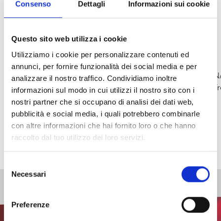
Consenso
Dettagli
Informazioni sui cookie
Questo sito web utilizza i cookie
Utilizziamo i cookie per personalizzare contenuti ed
LeGioRiTieReSerVeDtoMeMBeRSO NLy
annunci, per fornire funzionalità dei social media e per
AsSOCiaTioNAmiCioFTHeAtReGoLdoniaNdAssoCiaTio
analizzare il nostro traffico. Condividiamo inoltre
ReGisTRaTionSarEReCeiveDaTaHeaDQuarTerSoFTHeATre
informazioni sul modo in cui utilizzi il nostro sito con i
MeMbERShiPFeeS:THeaTreFriEndSCaRd:
nostri partner che si occupano di analisi dei dati web,
€50,AnNuAlVaLidiTY
pubblicità e social media, i quali potrebbero combinarle
CluBLaGolDonETTaMeMbERShiPCaRd:
con altre informazioni che hai fornito loro o che hanno
€40,AnNuAlVaLidiTY
raccolto dal tuo utilizzo dei loro servizi.
Selezione
Necessari
del
consenso
Preferenze