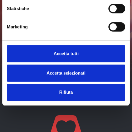
Statistiche
Subscribe to the
Marketing
newsletter to stay updated
Don't miss any news about events in Livorno and surroundings.
Accetta tutti
Subscribe
I've read and I accept the
Accetta selezionati
privacy policy
of visit-
livorno.it*
Rifiuta