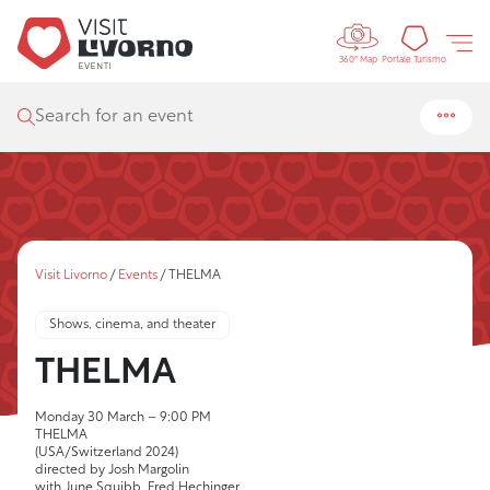
Controls 
Tourism
Portale Turismo
360° Map
Search for an event
Visit Livorno
/
Events
/
THELMA
Shows, cinema, and theater
THELMA
Monday 30 March – 9:00 PM
THELMA
(USA/Switzerland 2024)
directed by Josh Margolin
with June Squibb, Fred Hechinger