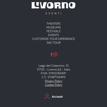
Menu principale
THEATERS
MUSEUMS
FESTIVALS
EVENTS
CUSTOMIZE YOUR EXPERIENCE
360 TOUR
Largo del Cisternino, 13
57123 - Livorno (LI) - Italia
P.IVA: 01955740491
C.F.: 01387130493
Privacy Policy
Cookie Policy
Menu secondario
Account