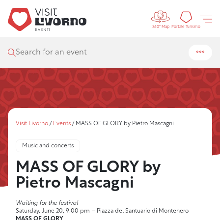
Controls 
Tourism
Portale Turismo
360° Map
Search for an event
Visit Livorno
/
Events
/
MASS OF GLORY by Pietro Mascagni
Music and concerts
MASS OF GLORY by
Pietro Mascagni
Waiting for the festival
Saturday, June 20, 9:00 pm – Piazza del Santuario di Montenero
MASS OF GLORY