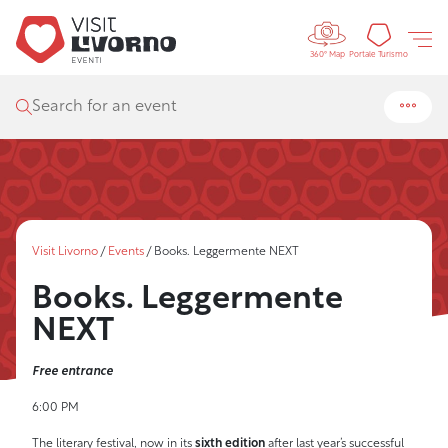
Controls 
Tourism
Portale Turismo
360° Map
Search for an event
Visit Livorno
/
Events
/
Books. Leggermente NEXT
Books. Leggermente
NEXT
Free entrance
6:00 PM
The literary festival, now in its
sixth edition
after last year’s successful