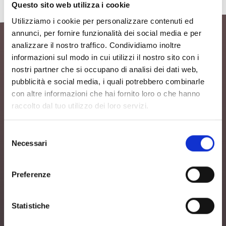
Questo sito web utilizza i cookie
Utilizziamo i cookie per personalizzare contenuti ed
annunci, per fornire funzionalità dei social media e per
analizzare il nostro traffico. Condividiamo inoltre
Scopri il programma di Books.
informazioni sul modo in cui utilizzi il nostro sito con i
Leggermente NEXT
nostri partner che si occupano di analisi dei dati web,
pubblicità e social media, i quali potrebbero combinarle
con altre informazioni che hai fornito loro o che hanno
raccolto dal tuo utilizzo dei loro servizi.
Marco Marmeggi - L'isola di
Medusa (Giunti, 2024)
Ore 18
, Chioschino di Villa Fabbricotti
Selezione
Introduce:
Massimiliano Matteri
Necessari
del
IL LIBRO –
In una piccola isola del
Mediterraneo Mimì e Flora frequentano
consenso
l’ultimo anno della scuola media. Flora coltiva
una grande passione per la storia del proprio
Preferenze
territorio, che esplora in cerca di reperti. Mimì
ha costruito nel garage della sua casa un
ambulatorio veterinario per gli animali feriti.
Pur amando la loro terra, i due amici sanno che
Statistiche
dovranno emigrare sul continente per potersi
iscrivere alle scuole superiori, e questo in