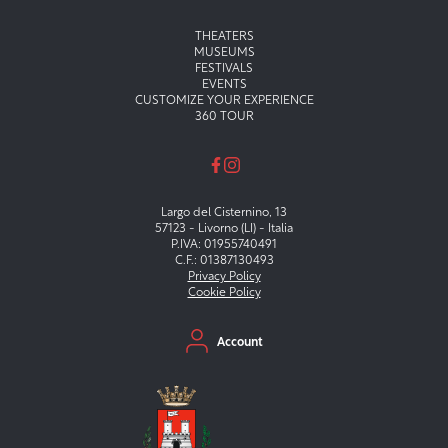
Menu principale
THEATERS
MUSEUMS
FESTIVALS
EVENTS
CUSTOMIZE YOUR EXPERIENCE
360 TOUR
Largo del Cisternino, 13
57123 - Livorno (LI) - Italia
P.IVA: 01955740491
C.F.: 01387130493
Privacy Policy
Cookie Policy
Menu secondario
Account