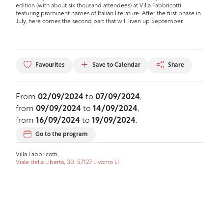
edition (with about six thousand attendees) at Villa Fabbricotti
featuring prominent names of Italian literature. After the first phase in
July, here comes the second part that will liven up September.
Favourites
Save to Calendar
Share
From
02/09/2024
to
07/09/2024
,
from
09/09/2024
to
14/09/2024
,
from
16/09/2024
to
19/09/2024
.
Go to the program
Villa Fabbricotti,
Viale della Libertà, 30, 57127 Livorno LI