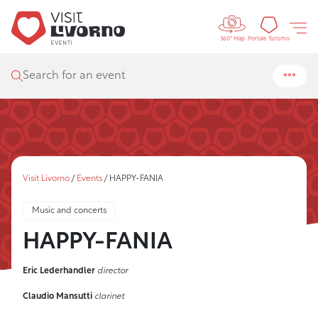
Controls 
Tourism
Portale Turismo
360° Map
Search for an event
Visit Livorno
/
Events
/
HAPPY-FANIA
Music and concerts
HAPPY-FANIA
Eric Lederhandler
director
Claudio Mansutti
clarinet