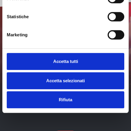
Statistiche
Marketing
Subscribe to the
newsletter to stay updated
Accetta tutti
Don't miss any news about events in Livorno and surroundings.
Subscribe
Accetta selezionati
I've read and I accept the
privacy policy
of visit-
livorno.it*
Rifiuta