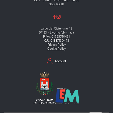
CUSTOMIZE YOUR EXPERIENCE
360 TOUR
Largo del Cisternino, 13
57123 - Livorno (LI) - Italia
P.IVA: 01955740491
C.F.: 01387130493
Privacy Policy
Cookie Policy
Menu secondario
Account