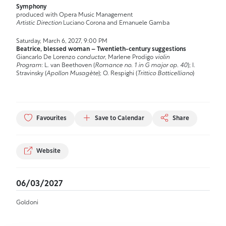
Symphony
produced with Opera Music Management
Artistic Direction
Luciano Corona and Emanuele Gamba
Saturday, March 6, 2027, 9:00 PM
Beatrice, blessed woman – Twentieth-century suggestions
Giancarlo De Lorenzo
conductor
, Marlene Prodigo
violin
Program
: L. van Beethoven (
Romance no. 1 in G major op. 40
); I.
Stravinsky (
Apollon Musagète
); O. Respighi (
Trittico Botticelliano
)
Favourites
Save to Calendar
Share
Website
06/03/2027
Goldoni