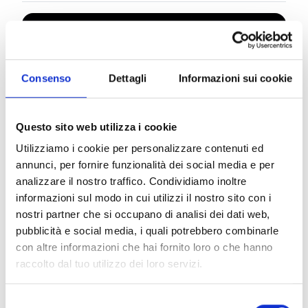
Consenso
Dettagli
Informazioni sui cookie
Questo sito web utilizza i cookie
Utilizziamo i cookie per personalizzare contenuti ed
annunci, per fornire funzionalità dei social media e per
analizzare il nostro traffico. Condividiamo inoltre
informazioni sul modo in cui utilizzi il nostro sito con i
nostri partner che si occupano di analisi dei dati web,
A refined path that combines classicism and the
pubblicità e social media, i quali potrebbero combinarle
great visions of Italian and international 20th
con altre informazioni che hai fornito loro o che hanno
century. The violinist Marlene Prodigo will perform
raccolto dal tuo utilizzo dei loro servizi.
Beethoven’s lyrical Romance No. 1, a prelude to a
neoclassical journey led by Giancarlo De Lorenzo,
Selezione
matching the choreographic elegance of Stravinsky