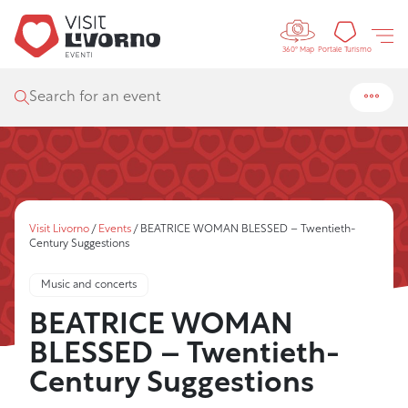
Controls 
Tourism
Portale Turismo
360° Map
Search for an event
Visit Livorno
/
Events
/
BEATRICE WOMAN BLESSED – Twentieth-
Century Suggestions
Music and concerts
BEATRICE WOMAN
BLESSED – Twentieth-
Century Suggestions