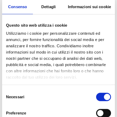
Consenso
Dettagli
Informazioni sui cookie
Questo sito web utilizza i cookie
Utilizziamo i cookie per personalizzare contenuti ed
annunci, per fornire funzionalità dei social media e per
analizzare il nostro traffico. Condividiamo inoltre
informazioni sul modo in cui utilizzi il nostro sito con i
Valerio Lundini & The Vazzanikki
nostri partner che si occupano di analisi dei dati web,
30/12/2026
pubblicità e social media, i quali potrebbero combinarle
Goldoni Theater
con altre informazioni che hai fornito loro o che hanno
raccolto dal tuo utilizzo dei loro servizi.
Selezione
Necessari
del
consenso
Preferenze