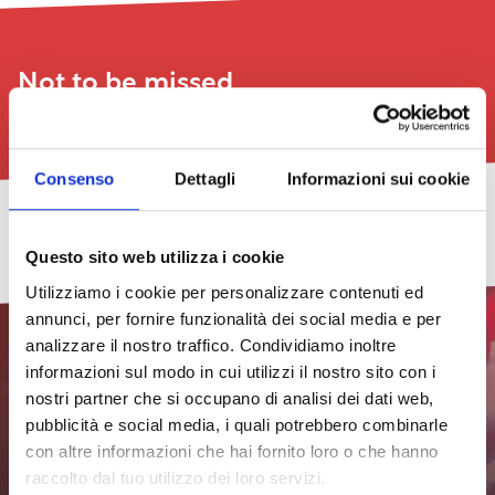
Not to be missed
See all
Consenso
Dettagli
Informazioni sui cookie
LeggerMente,
COMBAT
Be
Art
TheGalex
Livorno
New
go
PRIZE
Natural
Exhibition:
Art
Barrio
Questo sito web utilizza i cookie
to
AWARD
–
Eleven
Book
Street
29/07/2026
the
–
Cinema
–
Fair
Festival
Utilizziamo i cookie per personalizzare contenuti ed
sixth
17th
under
Insomnia
2026
2026
see
annunci, per fornire funzionalità dei social media e per
edition
edition
the
–
all
Stars
the
dates
29/07/2026
24/07/2026
analizzare il nostro traffico. Condividiamo inoltre
at
first
03/07/2024
08/07/2026
Effetto
Effetto
informazioni sul modo in cui utilizzi il nostro sito con i
Quercianella
edition
see
Venezia
Venezia
is
see
see
all
41th
41th
nostri partner che si occupano di analisi dei dati web,
born
all
all
dates
23/07/2026
edition
edition
pubblicità e social media, i quali potrebbero combinarle
dates
dates
Subscribe to the
see
29/07/2026
con altre informazioni che hai fornito loro o che hanno
newsletter to stay updated
all
raccolto dal tuo utilizzo dei loro servizi.
dates
see