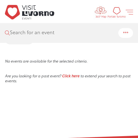
Controls 
Visit Livorno
/
Events
/
Search
Tourism
Portale Turismo
360° Map
Search results
Search for an event
Filters
No events are available for the selected criteria.
Are you looking for a past event?
Click here
to extend your search to past
events.