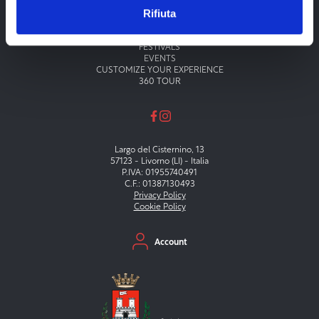
Rifiuta
Menu principale
THEATERS
MUSEUMS
FESTIVALS
EVENTS
CUSTOMIZE YOUR EXPERIENCE
360 TOUR
Largo del Cisternino, 13
57123 - Livorno (LI) - Italia
P.IVA: 01955740491
C.F.: 01387130493
Privacy Policy
Cookie Policy
Menu secondario
Account