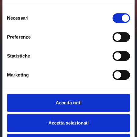
all
dates
Don't miss any news about events in Livorno and surroundings.
Selezione
Necessari
Subscribe
del
consenso
I've read and I accept the
privacy policy
of visit-
livorno.it*
Preferenze
Statistiche
Marketing
Accetta tutti
Accetta selezionati