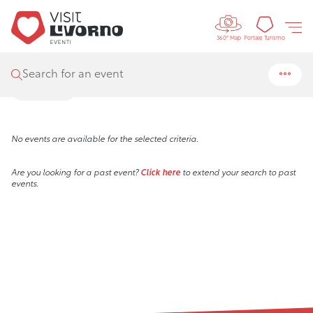
Controls 
Visit Livorno
/
Events
/
Search
Tourism
Portale Turismo
360° Map
Search results
Search for an event
Filters
No events are available for the selected criteria.
Are you looking for a past event?
Click here
to extend your search to past
events.