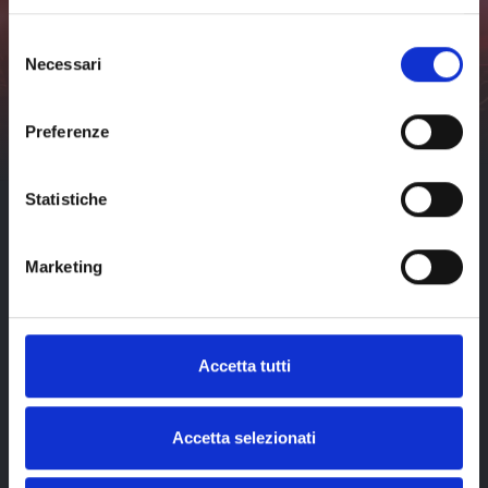
all
dates
Don't miss any news about events in Livorno and surroundings.
Selezione
Necessari
Subscribe
del
consenso
I've read and I accept the
privacy policy
of visit-
livorno.it*
Preferenze
Statistiche
Marketing
Accetta tutti
Accetta selezionati