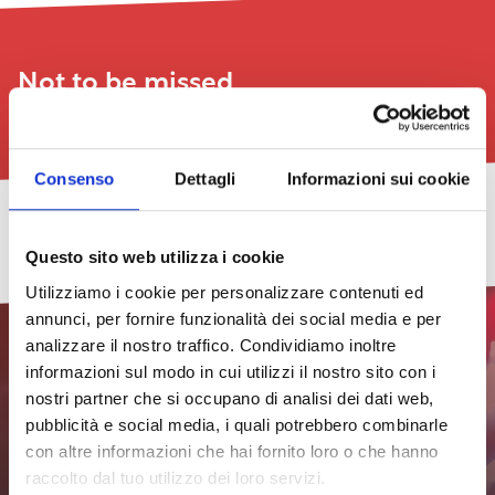
Not to be missed
See all
Consenso
Dettagli
Informazioni sui cookie
LeggerMente,
COMBAT
Be
Art
TheGalex
Livorno
New
go
PRIZE
Natural
Exhibition:
Art
Barrio
Questo sito web utilizza i cookie
to
AWARD
–
Eleven
Book
Street
29/07/2026
the
–
Cinema
–
Fair
Festival
Utilizziamo i cookie per personalizzare contenuti ed
sixth
17th
under
Insomnia
2026
2026
see
annunci, per fornire funzionalità dei social media e per
edition
edition
the
–
all
Stars
the
dates
29/07/2026
24/07/2026
analizzare il nostro traffico. Condividiamo inoltre
at
first
03/07/2024
08/07/2026
Effetto
Effetto
informazioni sul modo in cui utilizzi il nostro sito con i
Quercianella
edition
see
Venezia
Venezia
is
see
see
all
41th
41th
nostri partner che si occupano di analisi dei dati web,
born
all
all
dates
23/07/2026
edition
edition
pubblicità e social media, i quali potrebbero combinarle
dates
dates
Subscribe to the
see
29/07/2026
con altre informazioni che hai fornito loro o che hanno
newsletter to stay updated
all
raccolto dal tuo utilizzo dei loro servizi.
dates
see