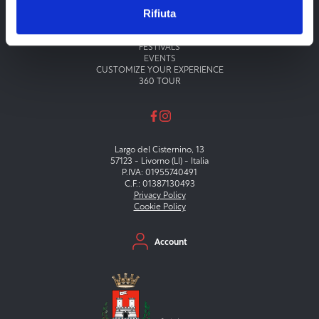
Rifiuta
Menu principale
THEATERS
MUSEUMS
FESTIVALS
EVENTS
CUSTOMIZE YOUR EXPERIENCE
360 TOUR
Largo del Cisternino, 13
57123 - Livorno (LI) - Italia
P.IVA: 01955740491
C.F.: 01387130493
Privacy Policy
Cookie Policy
Menu secondario
Account