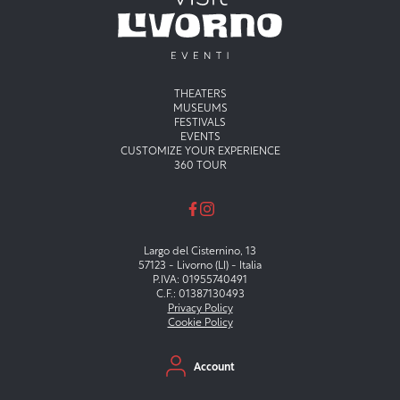
Menu principale
THEATERS
MUSEUMS
FESTIVALS
EVENTS
CUSTOMIZE YOUR EXPERIENCE
360 TOUR
Largo del Cisternino, 13
57123 - Livorno (LI) - Italia
P.IVA: 01955740491
C.F.: 01387130493
Privacy Policy
Cookie Policy
Menu secondario
Account