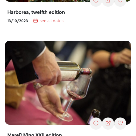
Harborea, twelfth edition
see all dates
13/10/2023
MareDiVino XXII edition